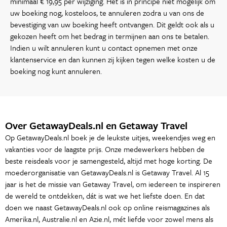
minimaal € 19,95 per wijziging. Het is in principe niet mogelijk om
uw boeking nog, kosteloos, te annuleren zodra u van ons de
bevestiging van uw boeking heeft ontvangen. Dit geldt ook als u
gekozen heeft om het bedrag in termijnen aan ons te betalen.
Indien u wilt annuleren kunt u contact opnemen met onze
klantenservice en dan kunnen zij kijken tegen welke kosten u de
boeking nog kunt annuleren.
Over GetawayDeals.nl en Getaway Travel
Op GetawayDeals.nl boek je de leukste uitjes, weekendjes weg en
vakanties voor de laagste prijs. Onze medewerkers hebben de
beste reisdeals voor je samengesteld, altijd met hoge korting. De
moederorganisatie van GetawayDeals.nl is Getaway Travel. Al 15
jaar is het de missie van Getaway Travel, om iedereen te inspireren
de wereld te ontdekken, dát is wat we het liefste doen. En dat
doen we naast GetawayDeals.nl ook op online reismagazines als
Amerika.nl, Australie.nl en Azie.nl, mét liefde voor zowel mens als