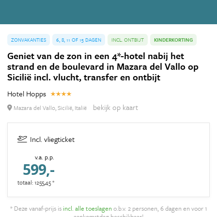
ZONVAKANTIES
6, 8, 11 OF 15 DAGEN
INCL. ONTBIJT
KINDERKORTING
Geniet van de zon in een 4*-hotel nabij het
strand en de boulevard in Mazara del Vallo op
Sicilië incl. vlucht, transfer en ontbijt
Hotel Hopps
bekijk op kaart
Mazara del Vallo, Sicilië, Italië
Incl. vliegticket
v.a. p.p.
599,-
totaal: 1255,45 *
* Deze vanaf-prijs is
incl. alle toeslagen
o.b.v. 2 personen, 6 dagen en voor 1
aankomstdag beschikbaar!