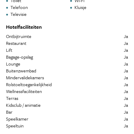
Toilet
Wi-Fi
Telefoon
Kluisje
Televisie
Hotelfaciliteiten
Ontbijtruimte
Ja
Restaurant
Ja
Lift
Ja
Bagage-opslag
Ja
Lounge
Ja
Buitenzwembad
Ja
Mindervalidekamers
Ja
Rolstoeltoegankelijkheid
Ja
Wellnessfaciliteiten
Ja
Terras
Ja
Kidsclub / animatie
Ja
Bar
Ja
Speelkamer
Ja
Speeltuin
Ja