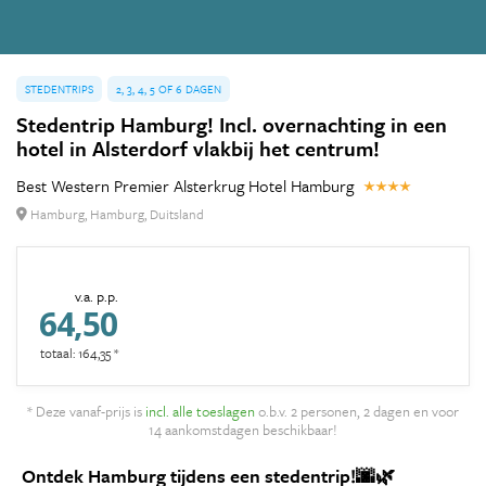
STEDENTRIPS
2, 3, 4, 5 OF 6 DAGEN
Stedentrip Hamburg! Incl. overnachting in een
hotel in Alsterdorf vlakbij het centrum!
Best Western Premier Alsterkrug Hotel Hamburg
Hamburg, Hamburg, Duitsland
v.a. p.p.
64,50
totaal: 164,35 *
* Deze vanaf-prijs is
incl. alle toeslagen
o.b.v. 2 personen, 2 dagen en voor
14 aankomstdagen beschikbaar!
Ontdek Hamburg tijdens een stedentrip!🌆🌿