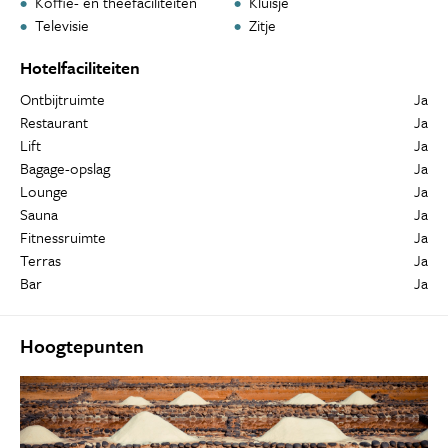
Koffie- en theefaciliteiten
Kluisje
Televisie
Zitje
Hotelfaciliteiten
Ontbijtruimte
Ja
Restaurant
Ja
Lift
Ja
Bagage-opslag
Ja
Lounge
Ja
Sauna
Ja
Fitnessruimte
Ja
Terras
Ja
Bar
Ja
Hoogtepunten