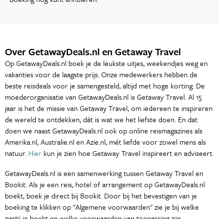
Over GetawayDeals.nl en Getaway Travel
Op GetawayDeals.nl boek je de leukste uitjes, weekendjes weg en
vakanties voor de laagste prijs. Onze medewerkers hebben de
beste reisdeals voor je samengesteld, altijd met hoge korting. De
moederorganisatie van GetawayDeals.nl is Getaway Travel. Al 15
jaar is het de missie van Getaway Travel, om iedereen te inspireren
de wereld te ontdekken, dát is wat we het liefste doen. En dat
doen we naast GetawayDeals.nl ook op online reismagazines als
Amerika.nl, Australie.nl en Azie.nl, mét liefde voor zowel mens als
natuur.
Hier
kun je zien hoe Getaway Travel inspireert en adviseert.
GetawayDeals.nl is een samenwerking tussen Getaway Travel en
Bookit. Als je een reis, hotel of arrangement op GetawayDeals.nl
boekt, boek je direct bij Bookit. Door bij het bevestigen van je
boeking te klikken op "Algemene voorwaarden" zie je bij welke
partij je boekt en welke voorwaarden van toepassing zijn.