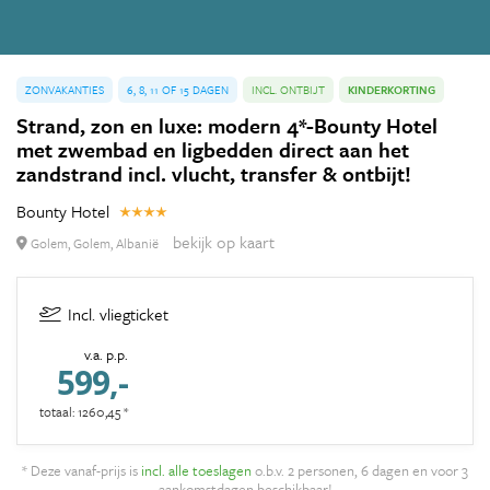
ZONVAKANTIES
6, 8, 11 OF 15 DAGEN
INCL. ONTBIJT
KINDERKORTING
Strand, zon en luxe: modern 4*-Bounty Hotel
met zwembad en ligbedden direct aan het
zandstrand incl. vlucht, transfer & ontbijt!
Bounty Hotel
bekijk op kaart
Golem, Golem, Albanië
Incl. vliegticket
v.a. p.p.
599,-
totaal: 1260,45 *
* Deze vanaf-prijs is
incl. alle toeslagen
o.b.v. 2 personen, 6 dagen en voor 3
aankomstdagen beschikbaar!