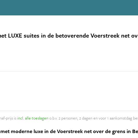
 LUXE suites in de betoverende Voerstreek net over d
af-prijs is
incl. alle toeslagen
o.b.v. 2 personen, 2 dagen en voor 1 aankomstdag be
et moderne luxe in de Voerstreek net over de grens in België