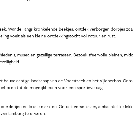
eek. Wandel langs kronkelende beekjes, ontdek verborgen dorpjes zoa
ng voelt als een kleine ontdekkingstocht vol natuur en rust.
schiedenis, musea en gezellige terrassen. Bezoek sfeervolle pleinen, m
zelligheid.
het heuvelachtige landschap van de Voerstreek en het Vijlenerbos. Ont
n behoren tot de mogelijkheden voor een sportieve dag.
oerderijen en lokale markten. Ontdek verse kazen, ambachtelijke lekker
 van Limburg te ervaren.