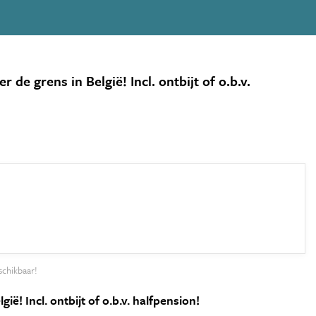
e grens in België! Incl. ontbijt of o.b.v.
schikbaar!
! Incl. ontbijt of o.b.v. halfpension!