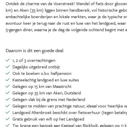
Ontdek de charme van de Voerstreek! Wandel of fiets door glooiende
km) en Aken (35 km) liggen binnen handbereik, vol historische geb
ambachtelijke boerderijen en lokale markten, waar je de typische s
avontuur keer je terug naar de rust en luxe van het landgoed, waar
3‑gangen diner, waarna je de dag de volgende ochtend begint met een
Daarom is dit een goede deal
1, 2 of 3 overnachtingen
Dagelijks uitgebreid ontbijt
Ook te boeken o.b.v. halfpension
Kasteelachtig landgoed en luxe suites
Gelegen op 15 km van Maastricht
Gelegen op 35 km van Aken, Duitsland
Gelegen vlak bij de grens met Nederland
Gelegen te midden van prachtige natuur, ideaal voor heerlijke 
Landgoed Altenbroek beschikt over fietsverhuur (tegen betalin
Gratis gebruik van wifi op het Landgoed
Tip: breng een bezoek aan Kasteel van Rijckholt, gelegen op 11