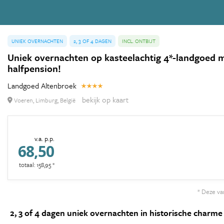
UNIEK OVERNACHTEN
2, 3 OF 4 DAGEN
INCL. ONTBIJT
Uniek overnachten op kasteelachtig 4*-landgoed met
halfpension!
Landgoed Altenbroek
bekijk op kaart
Voeren, Limburg, België
v.a. p.p.
68,50
totaal: 158,95 *
* Deze van
2, 3 of 4 dagen uniek overnachten in historische charme m