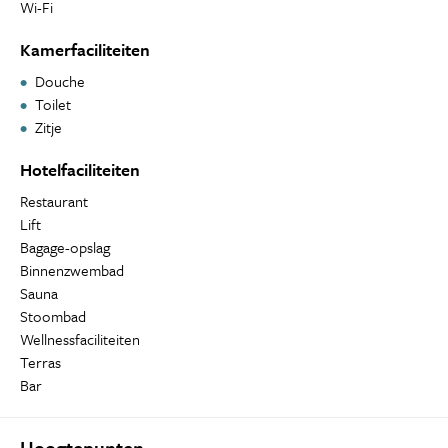
Wi-Fi
Kamerfaciliteiten
Douche
Toilet
Zitje
Hotelfaciliteiten
Restaurant
Lift
Bagage-opslag
Binnenzwembad
Sauna
Stoombad
Wellnessfaciliteiten
Terras
Bar
Hoogtepunten