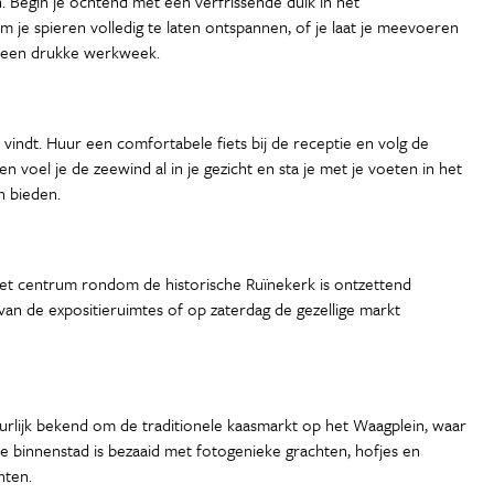
n. Begin je ochtend met een verfrissende duik in het
e spieren volledig te laten ontspannen, of je laat je meevoeren
na een drukke werkweek.
vindt. Huur een comfortabele fiets bij de receptie en volg de
 voel je de zeewind al in je gezicht en sta je met je voeten in het
n bieden.
 Het centrum rondom de historische Ruïnekerk is ontzettend
van de expositieruimtes of op zaterdag de gezellige markt
natuurlijk bekend om de traditionele kaasmarkt op het Waagplein, waar
de binnenstad is bezaaid met fotogenieke grachten, hofjes en
hten.