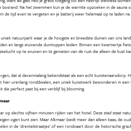
ng, want als gast heb je gratis toegang tot een heerlijk wellness-domei
 bosrand. Na het zwemmen kun je de warmte opzoeken in de sauna om j
m de tijd even te vergeten en je batterij weer helemaal op te laden 
n uniek natuurpark waar je de hoogste en breedste duinen van ons land 
en en langs stuivende duintoppen leiden. Binnen een kwartiertje fietsen
zeelucht op te snuiven en te genieten van de rust die alleen de kust ka
ergen, dat al decennialang bekendstaat als een echt kunstenaarsdorp.
 kunt hier urenlang ronddwalen, een uniek kunstwerk bewonderen in een 
die perfect past bij een verblijf bij blooming.
kmaar
kmaar op slechts vijftien minuten rijden van het hotel. Deze stad staat 
 eigen ogen kunt zien. Maar Alkmaar biedt meer dan alleen kaas; de ou
en in de 'drentelstraatjes' of een rondvaart door de historische grac