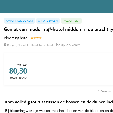
AAN OF NABIJ DE KUST
2, 3 OF 4 DAGEN
INCL. ONTBIJT
Geniet van modern 4*-hotel midden in de prachtige
Blooming hotel
bekijk op kaart
Bergen, Noord-Holland, Nederland
v.a. p.p.
80,30
totaal: 185,55 *
* Deze vana
Kom volledig tot rust tussen de bossen en de duinen incl.
Bij blooming word je wakker met het ritselen van de bladeren en de fr