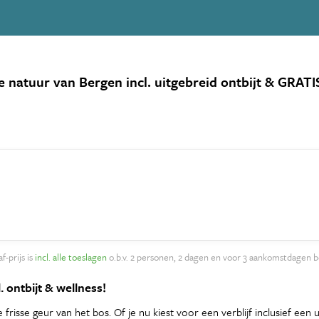
 natuur van Bergen incl. uitgebreid ontbijt & GRATI
f-prijs is
incl. alle toeslagen
o.b.v. 2 personen, 2 dagen en voor 3 aankomstdagen b
 ontbijt & wellness!
isse geur van het bos. Of je nu kiest voor een verblijf inclusief een ui