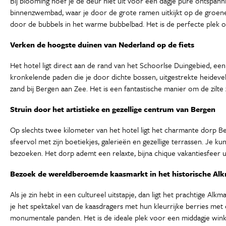
Bij blooming hoef je de deur niet uit voor een dagje pure ontspanni
binnenzwembad, waar je door de grote ramen uitkijkt op de groene
door de bubbels in het warme bubbelbad. Het is de perfecte plek o
Verken de hoogste duinen van Nederland op de fiets
Het hotel ligt direct aan de rand van het Schoorlse Duingebied, ee
kronkelende paden die je door dichte bossen, uitgestrekte heideveld
zand bij Bergen aan Zee. Het is een fantastische manier om de zilte 
Struin door het artistieke en gezellige centrum van Bergen
Op slechts twee kilometer van het hotel ligt het charmante dorp B
sfeervol met zijn boetiekjes, galerieën en gezellige terrassen. Je
bezoeken. Het dorp ademt een relaxte, bijna chique vakantiesfeer uit 
Bezoek de wereldberoemde kaasmarkt in het historische Al
Als je zin hebt in een cultureel uitstapje, dan ligt het prachtige Al
je het spektakel van de kaasdragers met hun kleurrijke berries met
monumentale panden. Het is de ideale plek voor een middagje winkel