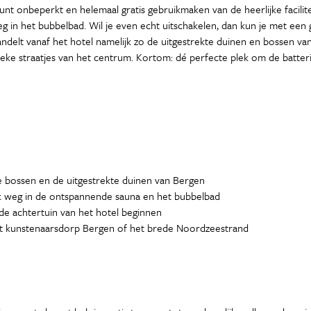
t onbeperkt en helemaal gratis gebruikmaken van de heerlijke facilitei
g in het bubbelbad. Wil je even echt uitschakelen, dan kun je met een 
delt vanaf het hotel namelijk zo de uitgestrekte duinen en bossen van B
tieke straatjes van het centrum. Kortom: dé perfecte plek om de batter
 bossen en de uitgestrekte duinen van Bergen
k weg in de ontspannende sauna en het bubbelbad
 de achtertuin van het hotel beginnen
het kunstenaarsdorp Bergen of het brede Noordzeestrand