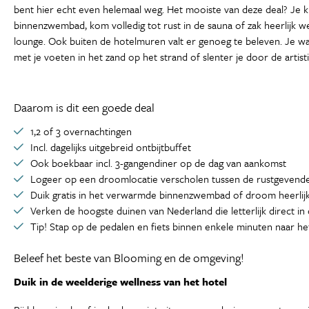
bent hier echt even helemaal weg. Het mooiste van deze deal? Je kun
binnenzwembad, kom volledig tot rust in de sauna of zak heerlijk we
lounge. Ook buiten de hotelmuren valt er genoeg te beleven. Je wan
met je voeten in het zand op het strand of slenter je door de artis
Daarom is dit een goede deal
1,2 of 3 overnachtingen
Incl. dagelijks uitgebreid ontbijtbuffet
Ook boekbaar incl. 3-gangendiner op de dag van aankomst
Logeer op een droomlocatie verscholen tussen de rustgevende
Duik gratis in het verwarmde binnenzwembad of droom heerlij
Verken de hoogste duinen van Nederland die letterlijk direct in
Tip! Stap op de pedalen en fiets binnen enkele minuten naar 
Beleef het beste van Blooming en de omgeving!
Duik in de weelderige wellness van het hotel