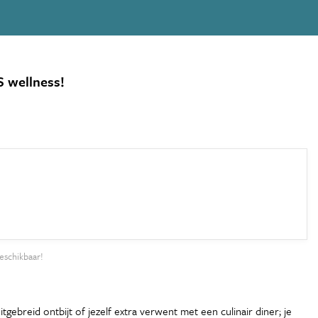
S wellness!
eschikbaar!
tgebreid ontbijt of jezelf extra verwent met een culinair diner; je