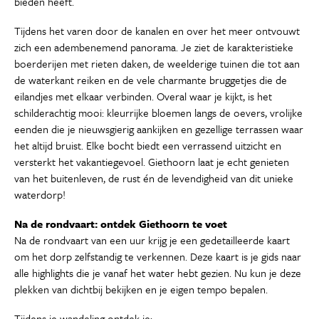
bieden heeft.
Tijdens het varen door de kanalen en over het meer ontvouwt
zich een adembenemend panorama. Je ziet de karakteristieke
boerderijen met rieten daken, de weelderige tuinen die tot aan
de waterkant reiken en de vele charmante bruggetjes die de
eilandjes met elkaar verbinden. Overal waar je kijkt, is het
schilderachtig mooi: kleurrijke bloemen langs de oevers, vrolijke
eenden die je nieuwsgierig aankijken en gezellige terrassen waar
het altijd bruist. Elke bocht biedt een verrassend uitzicht en
versterkt het vakantiegevoel. Giethoorn laat je echt genieten
van het buitenleven, de rust én de levendigheid van dit unieke
waterdorp!
Na de rondvaart: ontdek Giethoorn te voet
Na de rondvaart van een uur krijg je een gedetailleerde kaart
om het dorp zelfstandig te verkennen. Deze kaart is je gids naar
alle highlights die je vanaf het water hebt gezien. Nu kun je deze
plekken van dichtbij bekijken en je eigen tempo bepalen.
Tijdens je wandeling ontdek je: