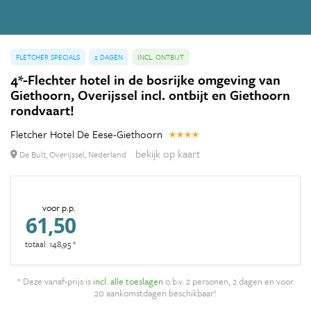
FLETCHER SPECIALS
2 DAGEN
INCL. ONTBIJT
4*-Flechter hotel in de bosrijke omgeving van
Giethoorn, Overijssel incl. ontbijt en Giethoorn
rondvaart!
Fletcher Hotel De Eese-Giethoorn
bekijk op kaart
De Bult, Overijssel, Nederland
voor p.p.
61,50
totaal: 148,95 *
* Deze vanaf-prijs is
incl. alle toeslagen
o.b.v. 2 personen, 2 dagen en voor
20 aankomstdagen beschikbaar!