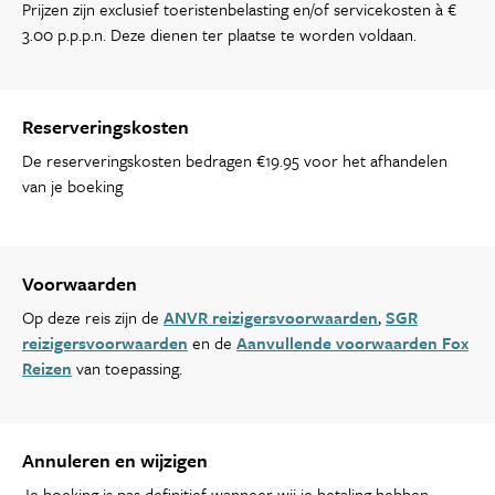
Prijzen zijn exclusief toeristenbelasting en/of servicekosten à €
3.00 p.p.p.n. Deze dienen ter plaatse te worden voldaan.
Reserveringskosten
De reserveringskosten bedragen €19.95 voor het afhandelen
van je boeking
Voorwaarden
Op deze reis zijn de
ANVR reizigersvoorwaarden
,
SGR
reizigersvoorwaarden
en de
Aanvullende voorwaarden Fox
Reizen
van toepassing.
Annuleren en wijzigen
Je boeking is pas definitief wanneer wij je betaling hebben