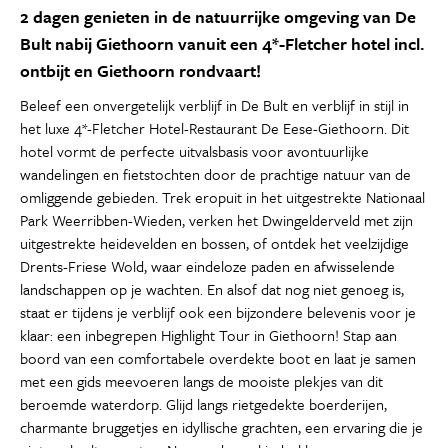
2 dagen genieten in de natuurrijke omgeving van De
Bult nabij Giethoorn vanuit een 4*-Fletcher hotel incl.
ontbijt en Giethoorn rondvaart!
Beleef een onvergetelijk verblijf in De Bult en verblijf in stijl in
het luxe 4*-Fletcher Hotel-Restaurant De Eese-Giethoorn. Dit
hotel vormt de perfecte uitvalsbasis voor avontuurlijke
wandelingen en fietstochten door de prachtige natuur van de
omliggende gebieden. Trek eropuit in het uitgestrekte Nationaal
Park Weerribben-Wieden, verken het Dwingelderveld met zijn
uitgestrekte heidevelden en bossen, of ontdek het veelzijdige
Drents-Friese Wold, waar eindeloze paden en afwisselende
landschappen op je wachten. En alsof dat nog niet genoeg is,
staat er tijdens je verblijf ook een bijzondere belevenis voor je
klaar: een inbegrepen Highlight Tour in Giethoorn! Stap aan
boord van een comfortabele overdekte boot en laat je samen
met een gids meevoeren langs de mooiste plekjes van dit
beroemde waterdorp. Glijd langs rietgedekte boerderijen,
charmante bruggetjes en idyllische grachten, een ervaring die je