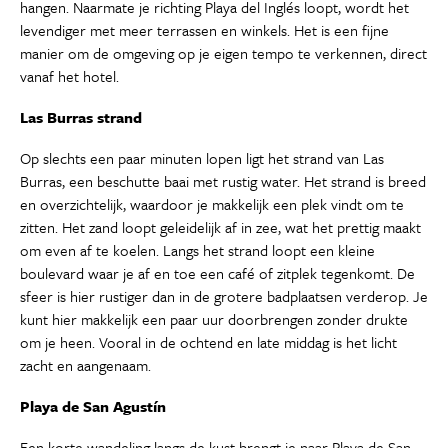
hangen. Naarmate je richting Playa del Inglés loopt, wordt het
levendiger met meer terrassen en winkels. Het is een fijne
manier om de omgeving op je eigen tempo te verkennen, direct
vanaf het hotel.
Las Burras strand
Op slechts een paar minuten lopen ligt het strand van Las
Burras, een beschutte baai met rustig water. Het strand is breed
en overzichtelijk, waardoor je makkelijk een plek vindt om te
zitten. Het zand loopt geleidelijk af in zee, wat het prettig maakt
om even af te koelen. Langs het strand loopt een kleine
boulevard waar je af en toe een café of zitplek tegenkomt. De
sfeer is hier rustiger dan in de grotere badplaatsen verderop. Je
kunt hier makkelijk een paar uur doorbrengen zonder drukte
om je heen. Vooral in de ochtend en late middag is het licht
zacht en aangenaam.
Playa de San Agustín
Een korte wandeling langs de kust brengt je naar Playa de San