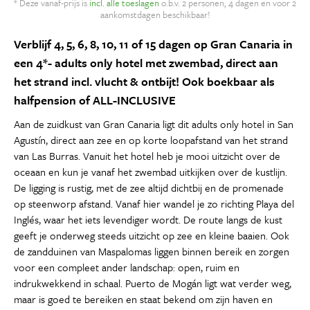
* Deze vanaf-prijs is
incl. alle toeslagen
o.b.v. 2 personen, 4 dagen en voor 2
aankomstdagen beschikbaar!
Verblijf 4, 5, 6, 8, 10, 11 of 15 dagen op Gran Canaria in
een 4*- adults only hotel met zwembad, direct aan
het strand incl. vlucht & ontbijt! Ook boekbaar als
halfpension of ALL-INCLUSIVE
Aan de zuidkust van Gran Canaria ligt dit adults only hotel in San
Agustín, direct aan zee en op korte loopafstand van het strand
van Las Burras. Vanuit het hotel heb je mooi uitzicht over de
oceaan en kun je vanaf het zwembad uitkijken over de kustlijn.
De ligging is rustig, met de zee altijd dichtbij en de promenade
op steenworp afstand. Vanaf hier wandel je zo richting Playa del
Inglés, waar het iets levendiger wordt. De route langs de kust
geeft je onderweg steeds uitzicht op zee en kleine baaien. Ook
de zandduinen van Maspalomas liggen binnen bereik en zorgen
voor een compleet ander landschap: open, ruim en
indrukwekkend in schaal. Puerto de Mogán ligt wat verder weg,
maar is goed te bereiken en staat bekend om zijn haven en