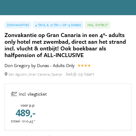
ZONVAKANTIES
4 T/M 6, 8, 10 T/M 11 OF 15 DAGEN
INCL. ONTBIJT
Zonvakantie op Gran Canaria in een 4*- adults
only hotel met zwembad, direct aan het strand
incl. vlucht & ontbijt! Ook boekbaar als
halfpension of ALL-INCLUSIVE
Don Gregory by Dunas - Adults Only
bekijk op kaart
San Agustin, Gran Canaria, Spanje
Incl. vliegticket
voor p.p.
489,-
totaal: 1010,45 *