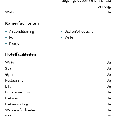
dagen geldt een tarief van €12
per dag.
Wi-Fi
Ja
Kamerfaciliteiten
Airconditioning
Bad en/of douche
Föhn
Wi-Fi
Kluisje
Hotelfaciliteiten
Wi-Fi
Ja
Spa
Ja
Gym
Ja
Restaurant
Ja
Lift
Ja
Buitenzwembad
Ja
Fietsverhuur
Ja
Fietsenstalling
Ja
Wellnessfaciliteiten
Ja
Bar
Ja