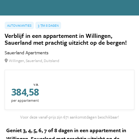
AUTOVAKANTIES
3 T/M 8 DAGEN
Verblijf in een appartement in Willingen,
Sauerland met prachtig uitzicht op de bergen!
Sauerland Apartments
Willingen, Sauerland, Duitsland
v.a.
384,58
per appartement
Voor deze vanaf-prijs zijn 671 aankomstdagen beschikbaar!
Geniet 3, 4, 5, 6, 7 of 8 dagen in een appartement in
Willingen, Sauerland met prachtig uitzicht op de