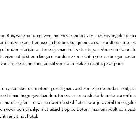
mse Bos, waar de omgeving ineens verandert van luchthavengebied naar
r druk verkeer. Eenmaal in het bos kun je eindeloos rondfietsen lang
geitenboerderijen en terrasjes aan het water tegen. Vooral in de ocht
 vijver of juist een langere ronde maken richting de verborgen paden 
 voelt verrassend ruim en stil voor een plek zo dicht bij Schiphol.
lem, een stad die meteen gezellig aanvoelt zodra je de oude straatjes 
kt staan hoge gevelpanden, terrassen en oude kerken die vooral in de
n auto’s rijden. Terwijl je door de stad fietst hoor je overal terrasgelu
jken voor een drankje met uitzicht op de boten. Haarlem voelt compact
cht vanuit het hotel.