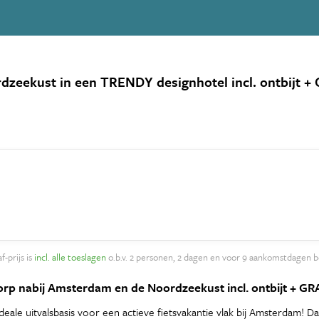
dzeekust in een TRENDY designhotel incl. ontbijt + 
f-prijs is
incl. alle toeslagen
o.b.v. 2 personen, 2 dagen en voor 9 aankomstdagen b
ddorp nabij Amsterdam en de Noordzeekust incl. ontbijt + GR
le uitvalsbasis voor een actieve fietsvakantie vlak bij Amsterdam! Dank