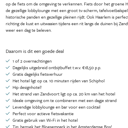
op de fiets om de omgeving te verkennen. Fiets door het groene 
de gezellige lobbylounge met een groot tv-scherm, tafelvoetbalspel 
historische panden en gezellige pleinen rijdt. Ook Haarlem is perfec
richting de kust en uitwaaien tijdens een rit langs de duinen bij Z
weer een dag te beleven.
Daarom is dit een goede deal
1 of 2 overnachtingen
Dagelijks uitgebreid ontbijtbuffet t.w.v. €18,50 p.p.
Gratis dagelijks fietsverhuur
Het hotel ligt op ca. 10 minuten rijden van Schiphol
Hip designhotel!
Het strand van Zandvoort ligt op ca. 20 km van het hotel
Ideale omgeving om te combineren met een dagje strand
Levendige lobbylounge en bar voor een cocktail
Perfect voor actieve fietsvakantie
Gratis gebruik van Wi-Fi in het hotel
Tip: bezoek het Bloesempark in het Amsterdamse Bos!