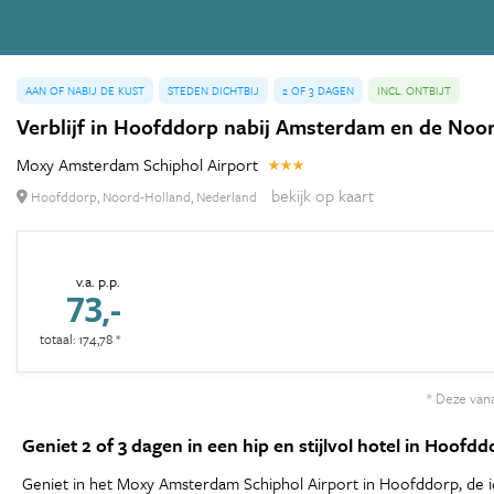
AAN OF NABIJ DE KUST
STEDEN DICHTBIJ
2 OF 3 DAGEN
INCL. ONTBIJT
Verblijf in Hoofddorp nabij Amsterdam en de Noor
Moxy Amsterdam Schiphol Airport
bekijk op kaart
Hoofddorp, Noord-Holland, Nederland
v.a. p.p.
73,-
totaal: 174,78 *
* Deze vana
Geniet 2 of 3 dagen in een hip en stijlvol hotel in Hoof
Geniet in het Moxy Amsterdam Schiphol Airport in Hoofddorp, de idea