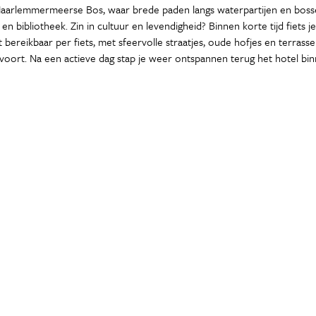
Haarlemmermeerse Bos, waar brede paden langs waterpartijen en bosse
en bibliotheek. Zin in cultuur en levendigheid? Binnen korte tijd fiets
t bereikbaar per fiets, met sfeervolle straatjes, oude hofjes en terras
andvoort. Na een actieve dag stap je weer ontspannen terug het hotel b