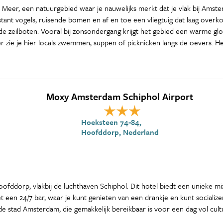
eer, een natuurgebied waar je nauwelijks merkt dat je vlak bij Amsterd
tant vogels, ruisende bomen en af en toe een vliegtuig dat laag over
nde zeilboten. Vooral bij zonsondergang krijgt het gebied een warme gl
er zie je hier locals zwemmen, suppen of picknicken langs de oevers. H
Moxy Amsterdam Schiphol Airport
Hoeksteen 74-84,
Hoofddorp, Nederland
fddorp, vlakbij de luchthaven Schiphol. Dit hotel biedt een unieke mix
een 24/7 bar, waar je kunt genieten van een drankje en kunt socializen
 stad Amsterdam, die gemakkelijk bereikbaar is voor een dag vol cult