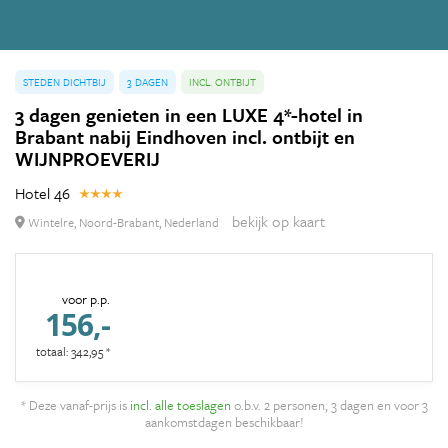
STEDEN DICHTBIJ
3 DAGEN
INCL. ONTBIJT
3 dagen genieten in een LUXE 4*-hotel in
Brabant nabij Eindhoven incl. ontbijt en
WIJNPROEVERIJ
Hotel 46
bekijk op kaart
Wintelre, Noord-Brabant, Nederland
voor p.p.
156,-
totaal: 342,95 *
* Deze vanaf-prijs is
incl. alle toeslagen
o.b.v. 2 personen, 3 dagen en voor 3
aankomstdagen beschikbaar!