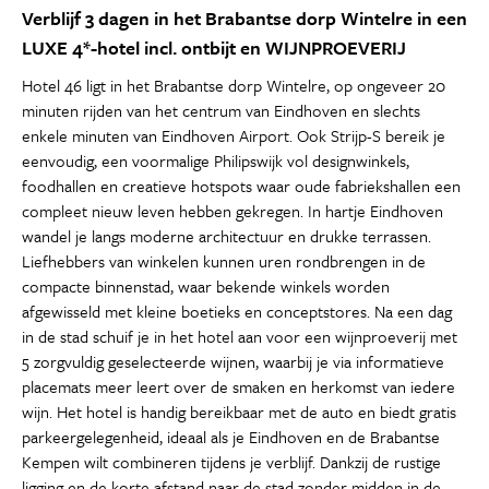
Verblijf 3 dagen in het Brabantse dorp Wintelre in een
LUXE 4*-hotel incl. ontbijt en WIJNPROEVERIJ
Hotel 46 ligt in het Brabantse dorp Wintelre, op ongeveer 20
minuten rijden van het centrum van Eindhoven en slechts
enkele minuten van Eindhoven Airport. Ook Strijp-S bereik je
eenvoudig, een voormalige Philipswijk vol designwinkels,
foodhallen en creatieve hotspots waar oude fabriekshallen een
compleet nieuw leven hebben gekregen. In hartje Eindhoven
wandel je langs moderne architectuur en drukke terrassen.
Liefhebbers van winkelen kunnen uren rondbrengen in de
compacte binnenstad, waar bekende winkels worden
afgewisseld met kleine boetieks en conceptstores. Na een dag
in de stad schuif je in het hotel aan voor een wijnproeverij met
5 zorgvuldig geselecteerde wijnen, waarbij je via informatieve
placemats meer leert over de smaken en herkomst van iedere
wijn. Het hotel is handig bereikbaar met de auto en biedt gratis
parkeergelegenheid, ideaal als je Eindhoven en de Brabantse
Kempen wilt combineren tijdens je verblijf. Dankzij de rustige
ligging en de korte afstand naar de stad zonder midden in de