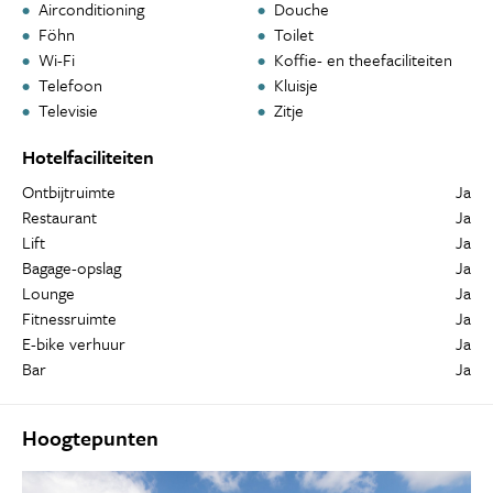
Airconditioning
Douche
Föhn
Toilet
Wi-Fi
Koffie- en theefaciliteiten
Telefoon
Kluisje
Televisie
Zitje
Hotelfaciliteiten
Ontbijtruimte
Ja
Restaurant
Ja
Lift
Ja
Bagage-opslag
Ja
Lounge
Ja
Fitnessruimte
Ja
E-bike verhuur
Ja
Bar
Ja
Hoogtepunten