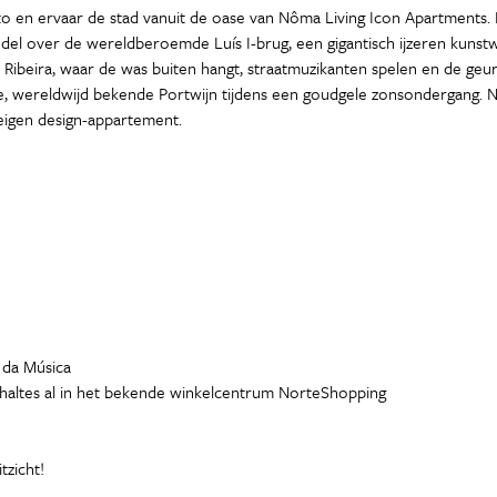
 en ervaar de stad vanuit de oase van Nôma Living Icon Apartments. 
 Wandel over de wereldberoemde Luís I-brug, een gigantisch ijzeren kun
 Ribeira, waar de was buiten hangt, straatmuzikanten spelen en de geur
te, wereldwijd bekende Portwijn tijdens een goudgele zonsondergang. N
 eigen design-appartement.
 da Música
 haltes al in het bekende winkelcentrum NorteShopping
tzicht!