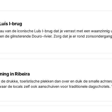
uís I-brug
 van de iconische Luís I-brug dat je verrast met een waanzinnig uitz
en de glinsterende Douro-rivier. Zorg dat je er rond zonsondergang
ing in Ribeira
a de drukke, toeristische plekken dan over en duik de smalle achteraf
aar de locals zelf ook aanschuiven voor traditionele dagschotels. V