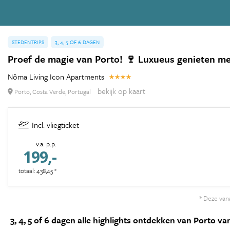
STEDENTRIPS
3, 4, 5 OF 6 DAGEN
Proef de magie van Porto! 🍷 Luxueus genieten me
Nôma Living Icon Apartments
bekijk op kaart
Porto, Costa Verde, Portugal
Incl. vliegticket
v.a. p.p.
199,-
totaal: 438,45 *
* Deze vana
3, 4, 5 of 6 dagen alle highlights ontdekken van Porto va