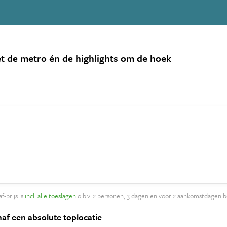
t de metro én de highlights om de hoek
f-prijs is
incl. alle toeslagen
o.b.v. 2 personen, 3 dagen en voor 2 aankomstdagen b
naf een absolute toplocatie