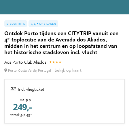
STEDENTRIPS
3, 4, 5 OF 6 DAGEN
Ontdek Porto tijdens een CITYTRIP vanuit een
4*-toplocatie aan de Avenida dos Aliados,
midden in het centrum en op loopafstand van
het historische stadsleven incl. vlucht
Axis Porto Club Aliados
bekijk op kaart
Porto, Costa Verde, Portugal
Incl. vliegticket
v.a. p.p.
249,-
totaal: 542,45 *