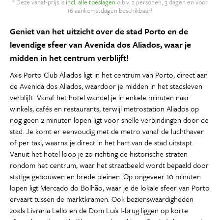
* Deze vanaf-prijs is
incl. alle toeslagen
o.b.v. 2 personen, 3 dagen en voor
16 aankomstdagen beschikbaar!
Geniet van het uitzicht over de stad Porto en de
levendige sfeer van Avenida dos Aliados, waar je
midden in het centrum verblijft!
Axis Porto Club Aliados ligt in het centrum van Porto, direct aan
de Avenida dos Aliados, waardoor je midden in het stadsleven
verblijft. Vanaf het hotel wandel je in enkele minuten naar
winkels, cafés en restaurants, terwijl metrostation Aliados op
nog geen 2 minuten lopen ligt voor snelle verbindingen door de
stad. Je komt er eenvoudig met de metro vanaf de luchthaven
of per taxi, waarna je direct in het hart van de stad uitstapt.
Vanuit het hotel loop je zo richting de historische straten
rondom het centrum, waar het straatbeeld wordt bepaald door
statige gebouwen en brede pleinen. Op ongeveer 10 minuten
lopen ligt Mercado do Bolhão, waar je de lokale sfeer van Porto
ervaart tussen de marktkramen. Ook bezienswaardigheden
zoals Livraria Lello en de Dom Luís I-brug liggen op korte