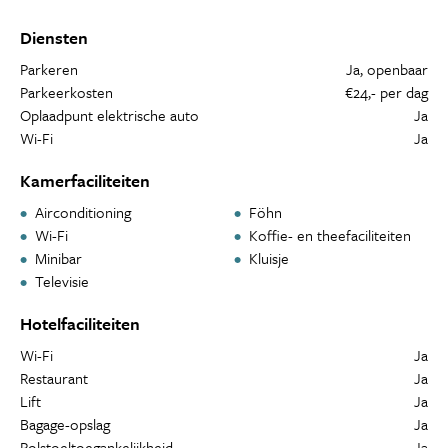
Diensten
Parkeren
Ja, openbaar
Parkeerkosten
€24,- per dag
Oplaadpunt elektrische auto
Ja
Wi-Fi
Ja
Kamerfaciliteiten
Airconditioning
Föhn
Wi-Fi
Koffie- en theefaciliteiten
Minibar
Kluisje
Televisie
Hotelfaciliteiten
Wi-Fi
Ja
Restaurant
Ja
Lift
Ja
Bagage-opslag
Ja
Rolstoeltoegankelijkheid
Ja