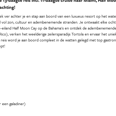
 13-daagse reis incl. 11-daagse cruise naar Miami, Half Mo
nachting!
ctiek ver achter je en stap aan boord van een luxueus resort op het wat
ld vol zon, cultuur en adembenemende stranden. Je ontwaakt elke ocht
-eiland Half Moon Cay op de Bahama's en ontdek de adembenemende on
Rico), verken het weelderige zeilersparadijs Tortola en ervaar het unie
he reis word je aan boord compleet in de watten gelegd met top gastron
ept!
er een galadiner)