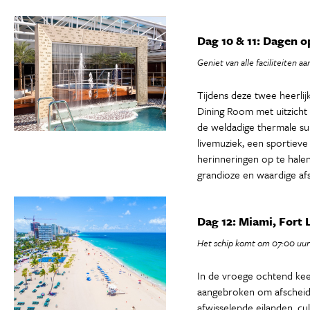
Dag 10 & 11: Dagen o
Geniet van alle faciliteiten a
Tijdens deze twee heerlijk
Dining Room met uitzicht
de weldadige thermale su
livemuziek, een sportieve 
herinneringen op te halen
grandioze en waardige af
Dag 12: Miami, Fort 
Het schip komt om 07:00 uur
In de vroege ochtend keer
aangebroken om afscheid t
afwisselende eilanden, cu