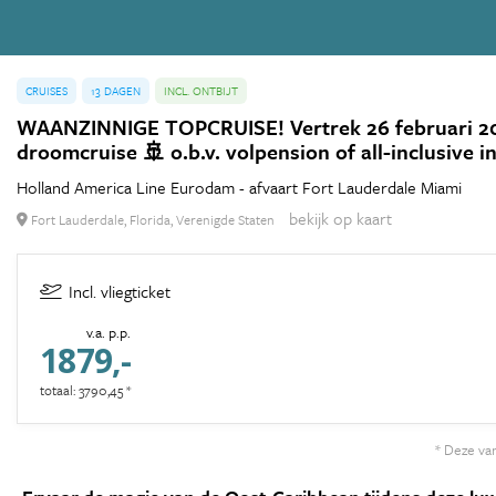
CRUISES
13 DAGEN
INCL. ONTBIJT
WAANZINNIGE TOPCRUISE! Vertrek 26 februari 2027! 
droomcruise 🚢 o.b.v. volpension of all-inclusive i
Holland America Line Eurodam - afvaart Fort Lauderdale Miami
bekijk op kaart
Fort Lauderdale, Florida, Verenigde Staten
Incl. vliegticket
v.a. p.p.
1879,-
totaal: 3790,45 *
* Deze van