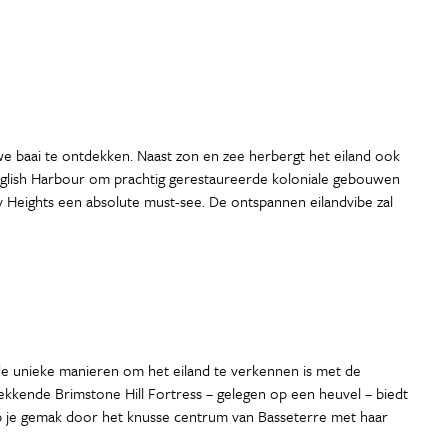
uwe baai te ontdekken. Naast zon en zee herbergt het eiland ook
English Harbour om prachtig gerestaureerde koloniale gebouwen
ey Heights een absolute must-see. De ontspannen eilandvibe zal
 de unieke manieren om het eiland te verkennen is met de
ekkende Brimstone Hill Fortress – gelegen op een heuvel – biedt
op je gemak door het knusse centrum van Basseterre met haar