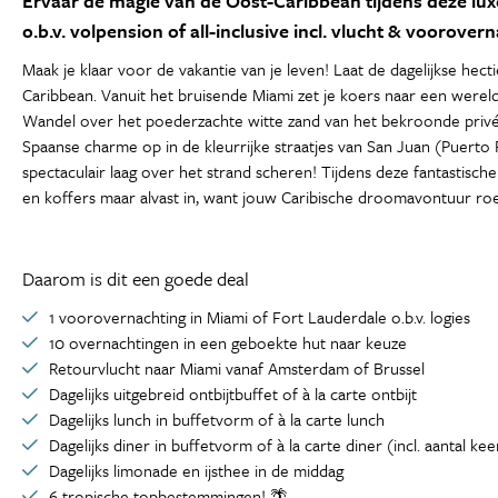
Ervaar de magie van de Oost-Caribbean tijdens deze luxe
o.b.v. volpension of all-inclusive incl. vlucht & voorover
Maak je klaar voor de vakantie van je leven! Laat de dagelijkse he
Caribbean. Vanuit het bruisende Miami zet je koers naar een were
Wandel over het poederzachte witte zand van het bekroonde privé
Spaanse charme op in de kleurrijke straatjes van San Juan (Puerto 
spectaculair laag over het strand scheren! Tijdens deze fantastisc
en koffers maar alvast in, want jouw Caribische droomavontuur ro
Daarom is dit een goede deal
1 voorovernachting in Miami of Fort Lauderdale o.b.v. logies
10 overnachtingen in een geboekte hut naar keuze
Retourvlucht naar Miami vanaf Amsterdam of Brussel
Dagelijks uitgebreid ontbijtbuffet of à la carte ontbijt
Dagelijks lunch in buffetvorm of à la carte lunch
Dagelijks diner in buffetvorm of à la carte diner (incl. aantal ke
Dagelijks limonade en ijsthee in de middag
6 tropische topbestemmingen! 🌴