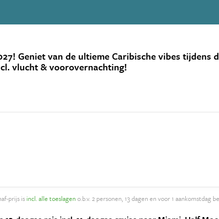
Geniet van de ultieme Caribische vibes tijdens dez
ncl. vlucht & voorovernachting!
af-prijs is
incl. alle toeslagen
o.b.v. 2 personen, 13 dagen en voor 1 aankomstdag be