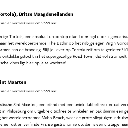
ortola), Britse Maagdeneilanden
 aan en vertrekt weer om 18:00 uur
erige Tortola, een absoluut droomtop eiland omringd door legendaris
naar het wereldberoemde 'The Baths' op het nabijgelegen Virgin Gorda
men aan de branding. Blijf je liever op Tortola zelf om te genieten? 
ontdekkingstocht in het supergezellige Road Town, dat vol strompelt m
ische vibes ligt hier op je te wachten!
Sint Maarten
 aan en vertrekt weer om 18:00 uur
astische Sint Maarten, een eiland met een uniek dubbelkarakter dat ve
 in Philipsburg om uitgebreid taxfree te winkelen en pak daarna een gez
ing het wereldberoemde Maho Beach, waar de grote vliegtuigen indrukw
ltieme rust en verfijnde Franse gastronomie op, dan is een uitstapje na