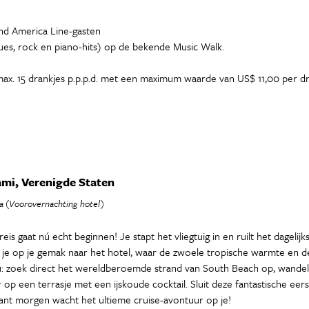
and America Line-gasten
lues, rock en piano-hits) op de bekende Music Walk.
ax. 15 drankjes p.p.p.d. met een maximum waarde van US$ 11,00 per dran
mi, Verenigde Staten
a (Voorovernachting hotel)
eis gaat nú echt beginnen! Je stapt het vliegtuig in en ruilt het dagel
s je op je gemak naar het hotel, waar de zwoele tropische warmte en 
ou: zoek direct het wereldberoemde strand van South Beach op, wandel
 op een terrasje met een ijskoude cocktail. Sluit deze fantastische eer
want morgen wacht het ultieme cruise-avontuur op je!