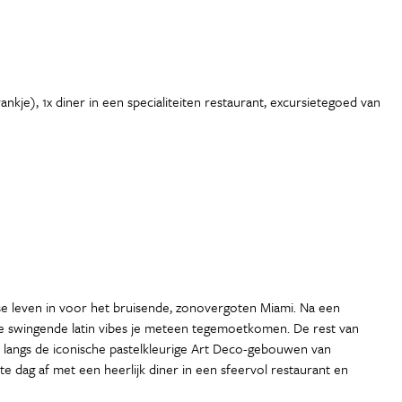
kje), 1x diner in een specialiteiten restaurant, excursietegoed van
ijkse leven in voor het bruisende, zonovergoten Miami. Na een
de swingende latin vibes je meteen tegemoetkomen. De rest van
 langs de iconische pastelkleurige Art Deco-gebouwen van
ste dag af met een heerlijk diner in een sfeervol restaurant en