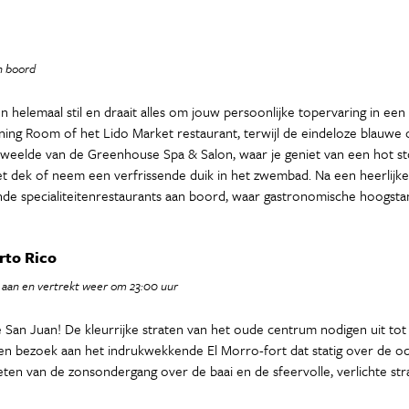
an boord
n helemaal stil en draait alles om jouw persoonlijke topervaring in een
ining Room of het Lido Market restaurant, terwijl de eindeloze blauwe oc
weelde van de Greenhouse Spa & Salon, waar je geniet van een hot sto
dek of neem een verfrissende duik in het zwembad. Na een heerlijke dag
jnde specialiteitenrestaurants aan boord, waar gastronomische hoogsta
rto Rico
 aan en vertrekt weer om 23:00 uur
e San Juan! De kleurrijke straten van het oude centrum nodigen uit t
een bezoek aan het indrukwekkende El Morro-fort dat statig over de ocea
nieten van de zonsondergang over de baai en de sfeervolle, verlichte st