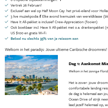
Vertrek 26 Februari!
Exclusief aan wal op Half Moon Cay: het privé-eiland voor Holl
3 live muziekpodia 💃 Elke avond livemuziek van wereldklasse (b
Have It All-pakket is inclusief Crew-Appreciation (fooien)
Ook boekbaar incl. Have It All-pakket met o.a. drankenpakket (m
US $100 en gratis Wi-Fi
Betaal nu slechts 35% van je reissom aan
Welkom in het paradijs: Jouw ultieme Caribische droomreis!
Dag 1: Aankomst Mia
Welkom in het zonnige Florid
Het is zover: jouw droomr
comfortabele landing rei
de dag is helemaal aan j
Ocean Drive of strijk neer
laad jezelf helemaal op, 