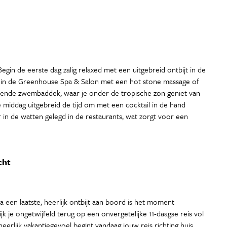
Begin de eerste dag zalig relaxed met een uitgebreid ontbijt in de
n in de Greenhouse Spa & Salon met een hot stone massage of
isende zwembaddek, waar je onder de tropische zon geniet van
de middag uitgebreid de tijd om met een cocktail in de hand
r in de watten gelegd in de restaurants, wat zorgt voor een
cht
een laatste, heerlijk ontbijt aan boord is het moment
k je ongetwijfeld terug op een onvergetelijke 11-daagse reis vol
erlijk vakantiegevoel begint vandaag jouw reis richting huis.