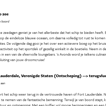
p zee
an boord
e zeedagen geniet je van het allerbeste dat het schip te bieden heeft. 
 op de eindeloze blauwe oceaan, om daarna volledig tot rust te kome
ites. De volgende dag gooi je het over een actievere boeg op het bru
activiteit op het sportdek of gezellig winkelt in de boetieks. Neem in 
 in een van de sfeervolle loungebars. 's Avonds word je telkens culinai
sluiting van jouw droomcruise!
Lauderdale, Verenigde Staten (Ontscheping) --> terugvlu
 aan
t het schip weer terug in de vertrouwde haven of Fort Lauderdale. Na 
e nemen van de fantastische bemanning. Terwijl je van boord stapt, kij
ltuur en ontspanning. Met een koffer vol mooie herinneringen en een he