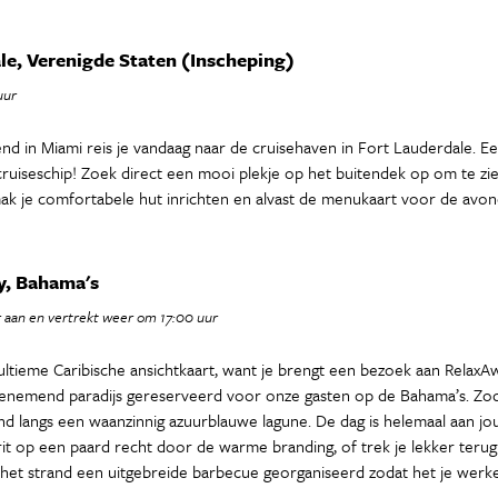
le, Verenigde Staten (Inscheping)
uur
 in Miami reis je vandaag naar de cruisehaven in Fort Lauderdale. Eenma
ruiseschip! Zoek direct een mooi plekje op het buitendek op om te zien
mak je comfortabele hut inrichten en alvast de menukaart voor de avond
y, Bahama's
 aan en vertrekt weer om 17:00 uur
 ultieme Caribische ansichtkaart, want je brengt een bezoek aan Relax
nemend paradijs gereserveerd voor onze gasten op de Bahama’s. Zodr
d langs een waanzinnig azuurblauwe lagune. De dag is helemaal aan jou
it op een paard recht door de warme branding, of trek je lekker terug i
het strand een uitgebreide barbecue georganiseerd zodat het je werkel