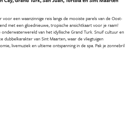
on Cay, Grand Turk, San Juan, Tortola en Sint Maarten
er voor een waanzinnige reis langs de mooiste parels van de Oost-
end met een gloednieuwe, tropische ansichtkaart voor je raam!
derwaterwereld van het idyllische Grand Turk. Snuif cultuur en
ke dubbelkarakter van Sint Maarten, waar de vliegtuigen
omie, livemuziek en ultieme ontspanning in de spa. Pak je zonnebril