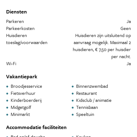
Diensten
Parkeren
Ja
Parkeerkosten
Geen
Huisdieren
Huisdieren zijn uitsluitend op
toeslag/voorwaarden
aanvraag mogelijk. Maximaal 2
huisdieren, € 7,50 per huisdier
per nacht.
Wi-Fi
Ja
Vakantiepark
Broodjesservice
Binnenzwembad
Fietsverhuur
Restaurant
Kinderboerderij
Kidsclub / animatie
Midgetgolf
Tennisbaan
Minimarkt
Speeltuin
Accommodatie faciliteiten
Bad en/of douche
Keuken