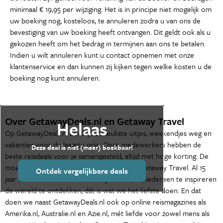
minimaal € 19,95 per wijziging. Het is in principe niet mogelijk om
uw boeking nog, kosteloos, te annuleren zodra u van ons de
bevestiging van uw boeking heeft ontvangen. Dit geldt ook als u
gekozen heeft om het bedrag in termijnen aan ons te betalen.
Indien u wilt annuleren kunt u contact opnemen met onze
klantenservice en dan kunnen zij kijken tegen welke kosten u de
boeking nog kunt annuleren.
Over GetawayDeals.nl en Getaway Travel
Helaas
Op GetawayDeals.nl boek je de leukste uitjes, weekendjes weg en
vakanties voor de laagste prijs. Onze medewerkers hebben de
Deze deal is niet (meer) boekbaar!
beste reisdeals voor je samengesteld, altijd met hoge korting. De
moederorganisatie van GetawayDeals.nl is Getaway Travel. Al 15
Ontdek vergelijkbare deals
jaar is het de missie van Getaway Travel, om iedereen te inspireren
de wereld te ontdekken, dát is wat we het liefste doen. En dat
doen we naast GetawayDeals.nl ook op online reismagazines als
Amerika.nl, Australie.nl en Azie.nl, mét liefde voor zowel mens als