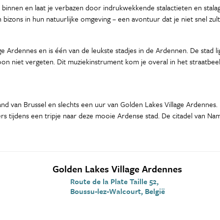
innen en laat je verbazen door indrukwekkende stalactieten en stala
izons in hun natuurlijke omgeving – een avontuur dat je niet snel zult
age Ardennes en is één van de leukste stadjes in de Ardennen. De stad 
on niet vergeten. Dit muziekinstrument kom je overal in het straatbee
and van Brussel en slechts een uur van Golden Lakes Village Ardennes
s tijdens een tripje naar deze mooie Ardense stad. De citadel van N
Golden Lakes Village Ardennes
Route de la Plate Taille 52,
Boussu-lez-Walcourt, België