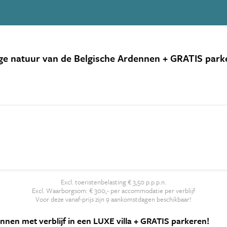
ige natuur van de Belgische Ardennen + GRATIS park
Excl. toeristenbelasting € 3,50 p.p.p.n.
Excl. Waarborgsom: € 300,- per accommodatie per verblijf
Voor deze vanaf-prijs zijn 9 aankomstdagen beschikbaar!
ennen met verblijf in een LUXE villa + GRATIS parkeren!