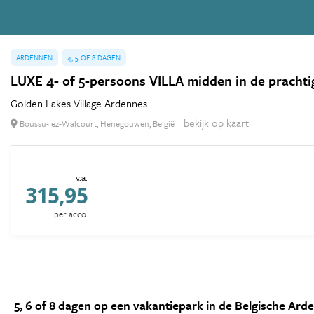
ARDENNEN
4, 5 OF 8 DAGEN
LUXE 4- of 5-persoons VILLA midden in de pracht
Golden Lakes Village Ardennes
bekijk op kaart
Boussu-lez-Walcourt, Henegouwen, België
v.a.
315,95
per acco.
5, 6 of 8 dagen op een vakantiepark in de Belgische Ard