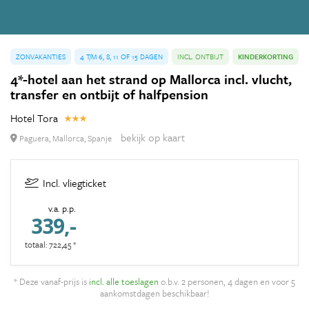
ZONVAKANTIES
4 T/M 6, 8, 11 OF 15 DAGEN
INCL. ONTBIJT
KINDERKORTING
4*-hotel aan het strand op Mallorca incl. vlucht,
transfer en ontbijt of halfpension
Hotel Tora
bekijk op kaart
Paguera, Mallorca, Spanje
Incl. vliegticket
v.a. p.p.
339,-
totaal: 722,45 *
* Deze vanaf-prijs is
incl. alle toeslagen
o.b.v. 2 personen, 4 dagen en voor 5
aankomstdagen beschikbaar!