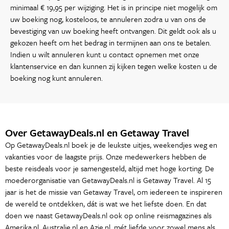
minimaal € 19,95 per wijziging. Het is in principe niet mogelijk om
uw boeking nog, kosteloos, te annuleren zodra u van ons de
bevestiging van uw boeking heeft ontvangen. Dit geldt ook als u
gekozen heeft om het bedrag in termijnen aan ons te betalen.
Indien u wilt annuleren kunt u contact opnemen met onze
klantenservice en dan kunnen zij kijken tegen welke kosten u de
boeking nog kunt annuleren.
Over GetawayDeals.nl en Getaway Travel
Op GetawayDeals.nl boek je de leukste uitjes, weekendjes weg en
vakanties voor de laagste prijs. Onze medewerkers hebben de
beste reisdeals voor je samengesteld, altijd met hoge korting. De
moederorganisatie van GetawayDeals.nl is Getaway Travel. Al 15
jaar is het de missie van Getaway Travel, om iedereen te inspireren
de wereld te ontdekken, dát is wat we het liefste doen. En dat
doen we naast GetawayDeals.nl ook op online reismagazines als
Amerika.nl, Australie.nl en Azie.nl, mét liefde voor zowel mens als