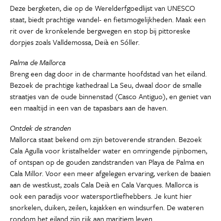
Deze bergketen, die op de Werelderfgoedlijst van UNESCO
staat, biedt prachtige wandel- en fietsmogelijkheden. Maak een
rit over de kronkelende bergwegen en stop bij pittoreske
dorpjes zoals Valldemossa, Deià en Sóller.
Palma de Mallorca
Breng een dag door in de charmante hoofdstad van het eiland.
Bezoek de prachtige kathedraal La Seu, dwaal door de smalle
straatjes van de oude binnenstad (Casco Antiguo), en geniet van
een maaltijd in een van de tapasbars aan de haven.
Ontdek de stranden
Mallorca staat bekend om zijn betoverende stranden. Bezoek
Cala Agulla voor kristalhelder water en omringende pijnbomen,
of ontspan op de gouden zandstranden van Playa de Palma en
Cala Millor. Voor een meer afgelegen ervaring, verken de baaien
aan de westkust, zoals Cala Deià en Cala Varques. Mallorca is
ook een paradijs voor watersportliefhebbers. Je kunt hier
snorkelen, duiken, zeilen, kajakken en windsurfen. De wateren
rondom het eiland zijn rijk aan maritiem leven.